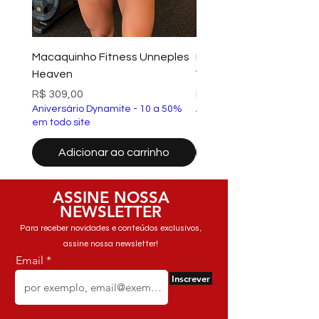
Macaquinho Fitness Unneples
Macacão Fitness Matri
Heaven
Voltage Azul Turquesa
Preço
Preço
R$ 309,00
R$ 329,90
Aniversário Dynamite - 10 a 50%
Aniversário Dynamite - 10
em todo site
em todo site
Adicionar ao carrinho
Adicionar ao carri
ASSINE NOSSA
NEWSLETTER
Para receber novidades e conteúdos exclusivos,
assine nossa newsletter!
Email
Inscrever