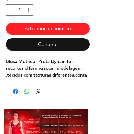
Adicionar ao carrinho
Comprar
Blusa Metheor Preta Dynamite
,
recortes diferenciados , modelagem
,tecidos com texturas diferentes,conta
com manga longa e gola V, deixando a
peça confortável e cheia de estilo. A
peça é ideal para ser combinada com a
calça Metheor . Blusa perfeita para a
estação mais fria do ano com estilo e
conforto.
•
• Tecido:Suplex Compresivo, cirre