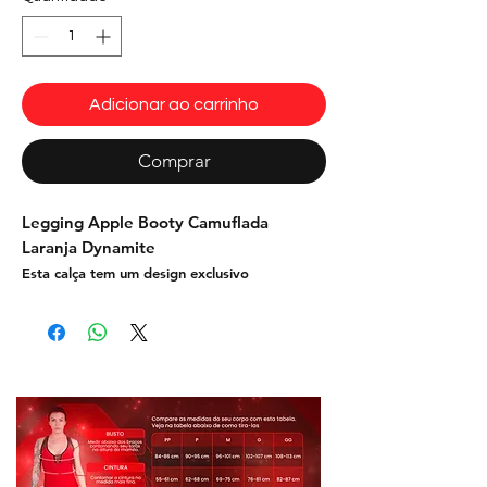
Adicionar ao carrinho
Comprar
Legging Apple Booty Camuflada
Laranja Dynamite
Esta calça tem um design exclusivo
valoriza todas as suas curvas.
que
Tecidos:
cirré com
Cirré, detalhe do cos em
estampa personalizada sublimada.
Composição:
85% Poliamida e 15%
Elastano
Cor Coral, preto