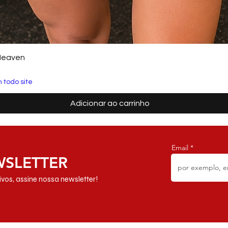
Heaven
 todo site
Adicionar ao carrinho
Email
WSLETTER
vos, assine nossa newsletter!