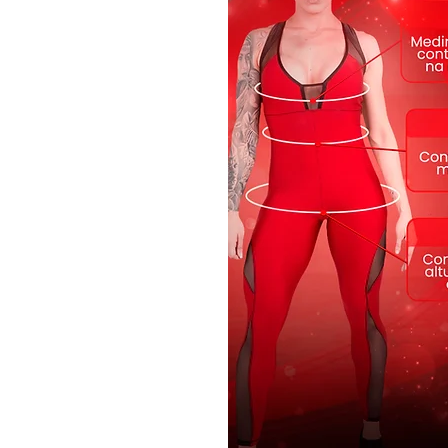
Produto de alta qualidade orig
elasticidade, nem fica transpar
- Flexivel
- Maleável
- Easy Care (Fácil Lavagem e S
- Estampa de Músculos
- Conforto
- Visual Único
INFORMAÇÕES
Tecidos:
Tecido Cirré 87% Polié
Tamanhos:
P, M e G
Cor: Preto e cinza