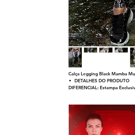
Calça Legging Black Mamba Mu
DETALHES DO PRODUTO
DIFERENCIAL: Estampa Exclusiv
qualidade não “racha” nem des
Esta calça
Legging
tem design 
Amphibia Muscles, moderno e qu
tecido tecnológico e antibacte
retém suor, uma
Legging
linda
dia a dia.