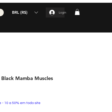
BRL (R$)
Login
g Black Mamba Muscles
e - 10 a 50% em todo site