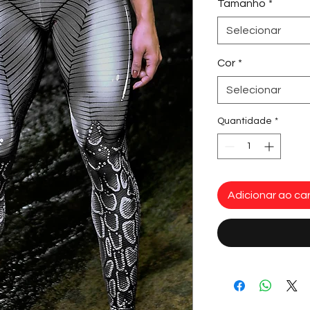
Tamanho
*
Selecionar
Cor
*
Selecionar
Quantidade
*
Adicionar ao car