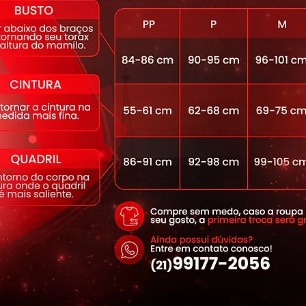
inal Dynamite: Não desbota, não perde
ente.
ecagem)
ster 13% Elastano.