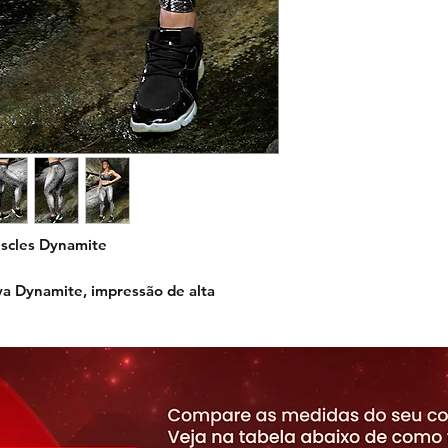
scles Dynamite
a Dynamite, impressão de alta
bota.
diferenciado com estampa exclusiva
e valoriza as curvas, é fabricada em
ricida cirre com proteção UV e que não
 é indispensável pra você se destacar no