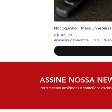
Macaquinho Fitness Unneples 
Preço
R$ 309,00
Aniversário Dynamite - 10 a 50% em
ASSINE NOSSA NE
Para receber novidades e conteúdos exclusi