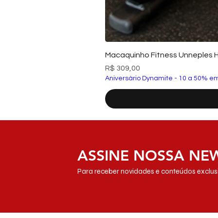
Macaquinho Fitness Unneples 
Preço
R$ 309,00
Aniversário Dynamite - 10 a 50% em
ASSINE NOSSA NE
Para receber novidades e conteúdos exclusi