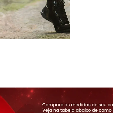
 moderno, que valoriza as curvas. É fabricado
da tecido Beach Print
com proteção UV e que
®
 indispensável pra você arrasar na prática de
, dança, aeróbicos etc.
:
Com estampa 100% ORIGINAL e EXCLUSIVA,