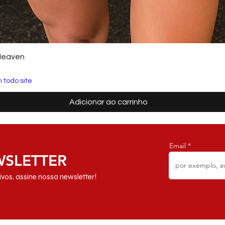
Heaven
 todo site
Adicionar ao carrinho
Email
WSLETTER
vos, assine nossa newsletter!