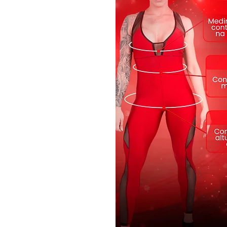
que não desbota nem solta tinta!
Tecidos:
Sensuality
Composição:
85% Poliester 15% Ela
Cor: Vermelho
Modelo: L400
Tecnologia:
UV Protection - Proteção FPS 50 pro
passagem dos raios UV-a e UV-b
Transpirabilidade - Peça com alta fi
respirabilidade e secagem rápida.
Antibactericida
-
Tecido com acabame
proteção efetiva contra bactérias, á
odores.
Estampa:Cosmic Legacy sublimad