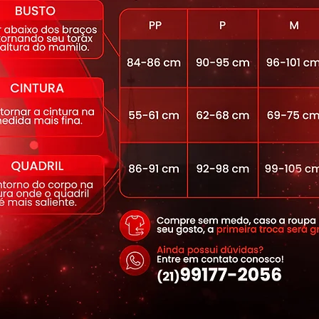
stano
porcionada pelos fios que bloqueiam a
lamentagem, que proporciona transpirabilidade,
nto funcional, que mata germes e proporciona
caros e fungos, mantendo a higiene e evitando
a