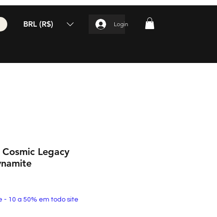
BRL (R$)
Login
 Cosmic Legacy
namite
e - 10 a 50% em todo site