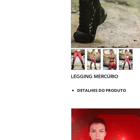
LEGGING MERCÚRIO
DETALHES DO PRODUTO
Esta Legging Fitness tem design fusô
em tecido tecnológico e antibacterici
não retém suor. Uma Legging bonita e
qualquer atividade física: musculação
Produto de alta qualidade Dynamite