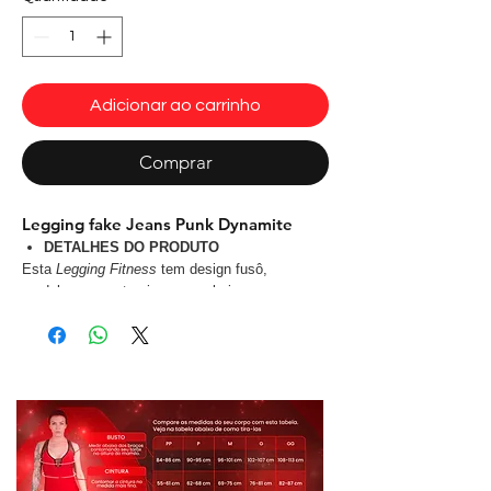
Adicionar ao carrinho
Comprar
Legging fake Jeans Punk Dynamite
DETALHES DO PRODUTO
Esta
Legging Fitness
tem design fusô,
modelagem anatomica que valoriza as curvas,
é fabricado em tecido tecnológico e
antibactericida tecido Sire
®
com proteção UV e
que não retém suor, uma
Legging
bonita é
indispensável pra você arrasar na prática de
qualquer tipo de atividade física: Musculação,
dança, aeróbicos e etc... ou Até mesmo no dia
a dia.
Estampa exclusiva Fake jeans com a caveira
no estilo Punk Rock.