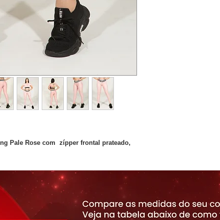
ng Pale Rose com zípper frontal prateado,
a, e bolsinhos nas laterais. Arrase na
a canelada.
Elastano