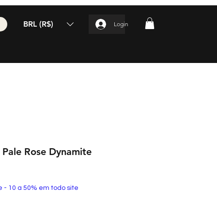
BRL (R$)
Login
 Pale Rose Dynamite
e - 10 a 50% em todo site