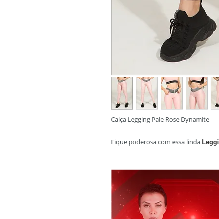
Calça Legging Pale Rose Dynamite
Fique poderosa com essa linda
Leggi
cós alto com detalhe e brilhoso prat
balada, na festa e no dia a dia!
Tecido brilhoso aveludado e textur
Composição: 85% Poliamida, 15% 
Cor: Rosé
Modelo: L2088