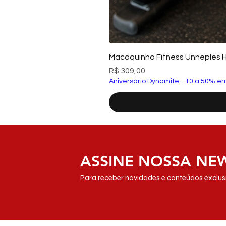
Macaquinho Fitness Unneples 
Preço
R$ 309,00
Aniversário Dynamite - 10 a 50% em
ASSINE NOSSA NE
Para receber novidades e conteúdos exclusi