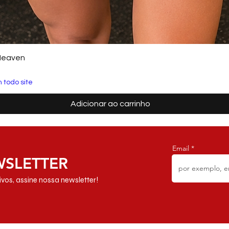
Heaven
 todo site
Adicionar ao carrinho
Email
WSLETTER
vos, assine nossa newsletter!