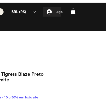
BRL (R$)
Login
 Tigress Blaze Preto
mite
e - 10 a 50% em todo site