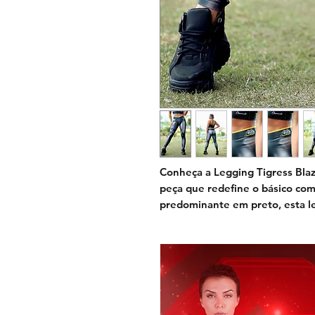
Conheça a
Legging Tigress Bla
peça que redefine o básico com
predominante em preto, esta l
poderosa, graças ao muscle sha
amarelo trazem uma energia vib
vetorial da coleção Tigre adici
atitude.