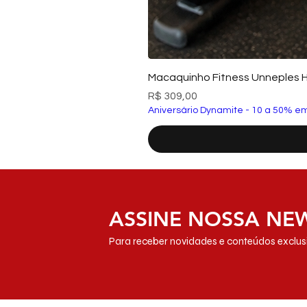
Macaquinho Fitness Unneples 
Preço
R$ 309,00
Aniversário Dynamite - 10 a 50% em
ASSINE NOSSA NE
Para receber novidades e conteúdos exclusi