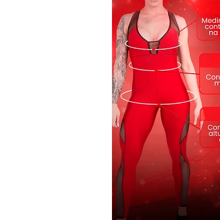
Feita com um tecido de alta qu
cores e o ajuste perfeito, mes
que molda seu corpo como uma 
para qualquer ocasião!
Informações Técnicas
• Tecido: Cirre
• Composição: 85% Polieste
• Cor Preto Amarelo
• Toque macio, gelado por f