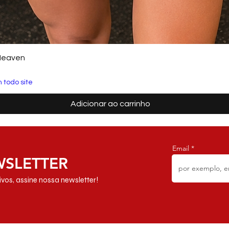
Heaven
 todo site
Adicionar ao carrinho
Email
WSLETTER
vos, assine nossa newsletter!