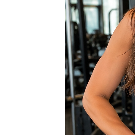
• Busto 98
• Modelo Veste tam P