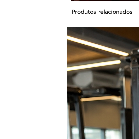
• Ótima Elasticidade
Produtos relacionados
• Secagem Rápida
• Modelo L400
• Possui elástico na cintura
• Modelagem anatômica
Medidas da Modelo
• Quadril 94
• Cintura 67