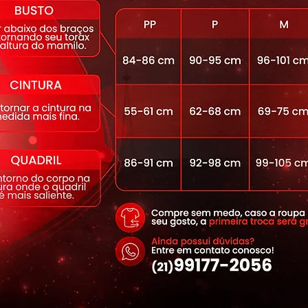
alidade, ela mantém a intensidade das
mo com o uso contínuo. Essa é a legging
verdadeira "luva" e eleva seu estilo
r 15% Elastano
ora, suave por dentro