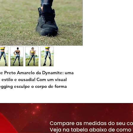
ze Preto Amarelo
da Dynamite: uma
 estilo e ousadia! Com um visual
egging esculpe o corpo de forma
ding em tons de cinza. Os detalhes em
rante e marcante, enquanto a inicial
ona um toque final de elegância e