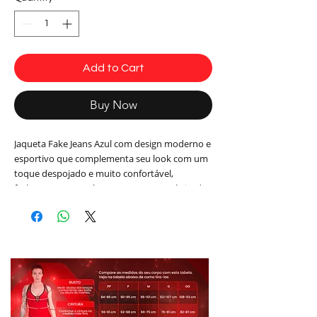
Add to Cart
Buy Now
Jaqueta Fake Jeans Azul com design moderno e
esportivo que complementa seu look com um
toque despojado e muito confortável,
fechamento com zíper na cor prata. Fabricada
com tecido antibactericidade e easy care
Sensuality ®. Tem Proteção FPS 50 que além
de proteger sua pele dos efeitos nocivos dos
raios UVa e UVb garante cores mais vivas e de
maior durabilidade.
Tecido: Sensuality ®
Composição: 85% Poliéster 15% Elastano
Cor: Azul