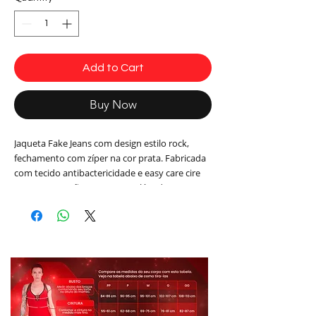
Add to Cart
Buy Now
Jaqueta Fake Jeans com design estilo rock,
fechamento com zíper na cor prata. Fabricada
com tecido antibactericidade e easy care cire
®. Tem Proteção FPS 50 que além de proteger
sua pele dos efeitos nocivos dos raios UVa e
UVb garante cores mais vivas e de maior
durabilidade.
Possui forro em tela Polo
Composição:85% Poliéster 15% Elastano
tamanhos P, M, G
cor verde, amarelo lime