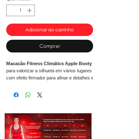
Adicionar ao carrinho
Comprar
Macacão Fitness Climátics Apple Booty Roxo Dynamite,
para valorizar a silhueta em vários lugares estratégicos. Além di
com efeito firmador para afinar e detalhes embaixo do busto para
você vai se sentir incrível nesse modelo que só a Dynamite tem.
Tecidos metalizados com texturas diferentes.
Tecnologias:
UV Protection - Proteção FPS 50 proporcionada pelos fios que 
Transpirabilidade - Peça com alta filamentagem, que proporciona t
Antibactericida - Tecido com acabamento funcional, que mata germ
mantendo a higiene e evitando odores.
• Tecido:Shine ,Lux