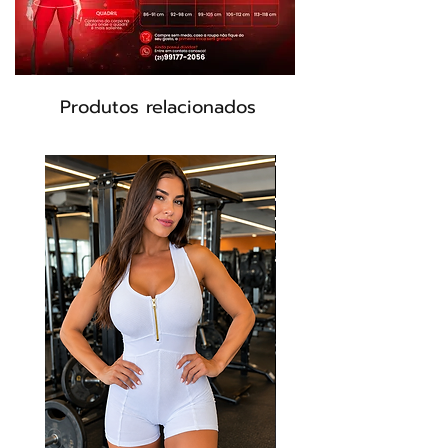
• Modelagem anatômica
• Secagem rápida
• Composição: 85% Poliamida 15% Elastano
• Cor Roxo
Produtos relacionados
Modelo Medidas
• Quadril 115 cm
• Cintura 76 cm
• Busto 93 cm
• Ombro 41 cm
• Modelo Veste Tam G
• Altura 1.75 cm
Modelo-Ml2094