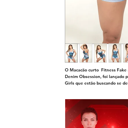
O Macacão curto Fitness Fake J
Denim Obsession, foi lançado
Girls que estão buscando se de
estilo na hora do treino.
Possui design fusô, com model
(que não marca) e valoriza as c
tachas. Conta com Muscle Shadi
ajustar ao seu shape, além da 
ultrarrealistas em 3D. Fabricaç