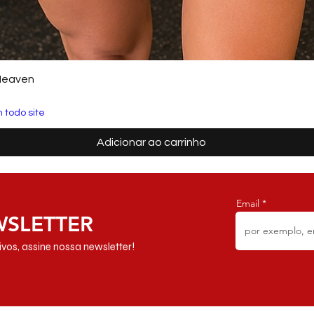
Heaven
 todo site
Adicionar ao carrinho
Email
WSLETTER
vos, assine nossa newsletter!