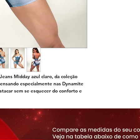
eans Midday azul claro, da coleção
 pensando especialmente nas Dynamite
stacar sem se esquecer do conforto e
agem anatômica sem costuras frontais
urvas, com estampa fake jeans, cinto e
ng que irá valorizar seus músculos e se
estampa exclusiva com detalhes
ão feita com tecido antibacteriano e