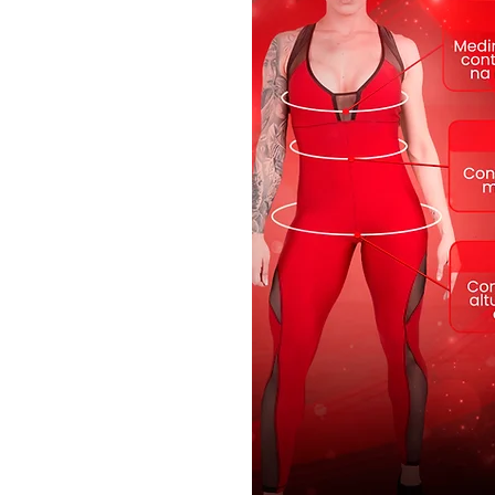
Easy Care®. Possui forro no bu
Nosso macacão é fabricado em t
perder a alta resolução da est
tempo. É aquele macacão que 
"luva". É a peça que destaca o
único para o seu dia.
Tecnologia: Tem Proteção FPS 
efeitos nocivos dos raios UVa e
maior durabilidade, contando c
segurança e sustentação. Costu
elasticidade junto ao tecido e l
• Tecido: Poliéster
• Estampado
• Modelagem anatômica
• Visual único
• Modelo veste G
• Composição: 85% Poliéster 1