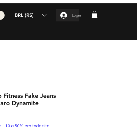
BRL (R$)
Login
 Fitness Fake Jeans
laro Dynamite
e - 10 a 50% em todo site