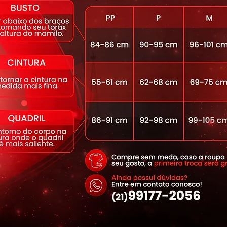
sto com elástico.
ecido com fibra específica para não
ampa e a forma, mesmo com o passar do
modela o corpo e veste como uma
 melhor de você, trazendo aquele estilo
50 que além de proteger sua pele dos
 UVb, garante cores mais vivas e de
om forro e elástico para maior
ra altamente resistente, que possui
inhas específicas para moda fitness.
5% Elastano