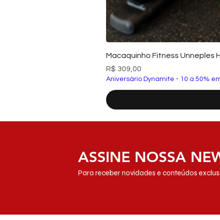
Macaquinho Fitness Unneples 
Preço
R$ 309,00
Aniversário Dynamite - 10 a 50% em
ASSINE NOSSA NE
Para receber novidades e conteúdos exclusi