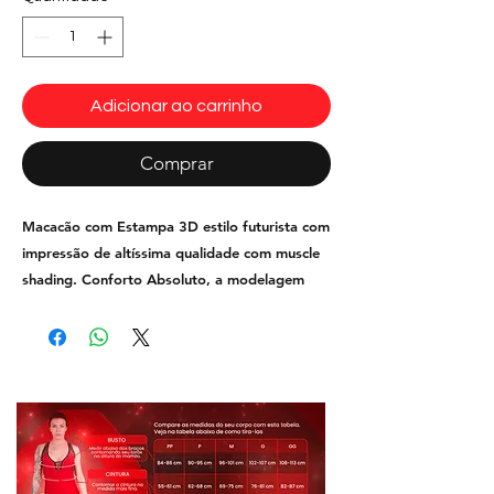
Adicionar ao carrinho
Comprar
Macacão com Estampa 3D estilo futurista com
impressão de altíssima qualidade com muscle
shading. Conforto Absoluto, a modelagem
especial sem costuras frontais que não marca
o corpo.
Possui forro no busto e elástico na parte de
baixo para melhor suporte, não fica
transparente.
Tecido: Sire ® Easy Care e
antibactericida.
Fi
ltro FPS +50
UV+, cores
mais vivas e mais durabilidade, não desbota