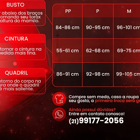
ntima nude para evitar que a cor da
50 proporcionada pelos fios que
os UV-a e UV-b
lta filamentagem, que proporciona
ade e secagem rápida.
acabamento funcional, que mata germes
contra bactérias, ácaros e fungos,
 odores.