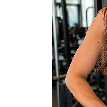
• Cintura 67 cm
• Busto 90 cm
• Modelo Veste tam M
• Altura 1.71 cm