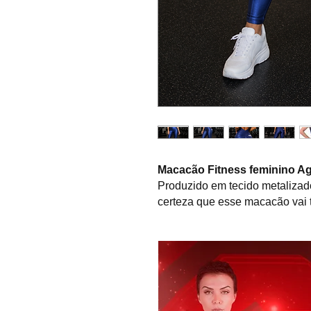
Macacão Fitness feminino Ag
Produzido em tecido metalizado
certeza que esse macacão vai te
Possui detalhe em zíper no bus
Modelagem super moderna, que
triangulares, que dá um toque 
altura do cós alonga visualmente
Modelagem anatômica, que valo
para o uso na prática de ativid