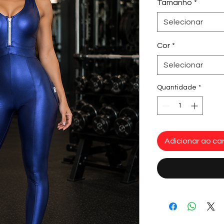
Tamanho
*
Selecionar
Cor
*
Selecionar
Quantidade
*
Adicionar ao car