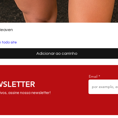
Heaven
 todo site
Adicionar ao carrinho
Email
WSLETTER
vos, assine nossa newsletter!