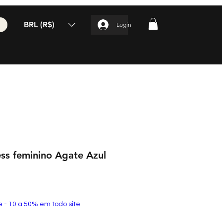
BRL (R$)
Login
ss feminino Agate Azul
e - 10 a 50% em todo site