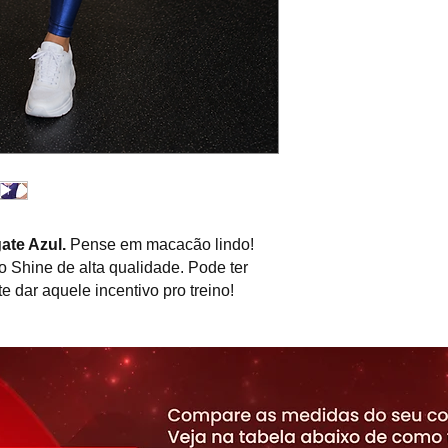
ate Azul.
Pense em macacão lindo!
 Shine de alta qualidade. Pode ter
 dar aquele incentivo pro treino!
to, trazendo sensualidade à peça.
 veste muito bem. Possui bolsinhos
diferente e um charme para seu look. A
 a silhueta e afina a cintura.
riza o corpo. Esta peça é indicada
ades físicas, podendo ser usada