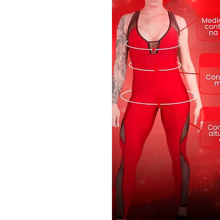
também no dia a dia.
Recomendamos o uso de roupa í
peça seja alterada.
Tecnologias:
UV Protection - Proteção FPS 
bloqueiam a passagem dos rai
Transpirabilidade - Peça com a
transpirabilidade, respirabilid
Antibactericida - Tecido com 
e proporciona proteção efetiva 
mantendo a higiene e evitando
Tecido: Trilobal Fit