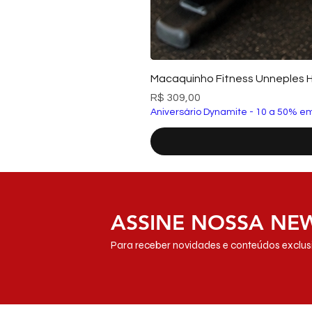
Macaquinho Fitness Unneples 
Preço
R$ 309,00
Aniversário Dynamite - 10 a 50% em
ASSINE NOSSA NE
Para receber novidades e conteúdos exclusi