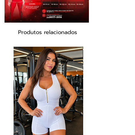
não retém suor.
Composição
85% Poliamida
15% Elastano
Cor: Preto, amarelo,Busto animal print
preto amarelo.
Produtos relacionados
Modelo: ML2019