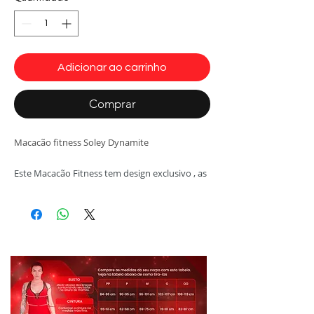
Adicionar ao carrinho
Comprar
Macacão fitness Soley Dynamite
Este Macacão Fitness tem design exclusivo , as
faixas contrastantes laterais em formato de Y
valoriza a siuleta, tem e modelagem
anatomica, veste como uma luva.
Produto original Dynamite de alta
qualidade. Não desbota, não perde
elasticidade.
Tecidos:
Suplex Tecnológico detalhes em
cirre ,
e antibactericida com proteção UV e que