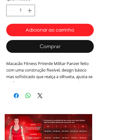
Adicionar ao carrinho
Comprar
Macacão Fitness PrVerde Militar Panzer feito
com uma construção flexível, design básico
mas sofisticado que realça a silhueta, ajusta-se
perfeitamente ao corpo, proporcionando
liberdade nos movimentos e sustentação.
Fecho em zíper frontal, e detalhe em charmosa
faixa lateral Cirré.
Tecido: Suplex Authentic CO² ®
Composição:
85% Poliamida 15% Elastano
Cor: Verde