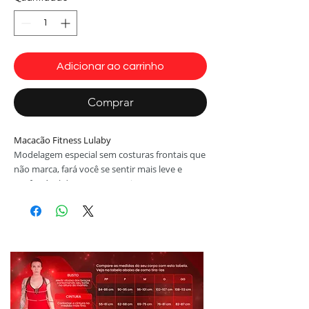
Adicionar ao carrinho
Comprar
Macacão Fitness Lulaby
Modelagem especial sem costuras frontais que
não marca, fará você se sentir mais leve e
confortável durante seus treinos.
Feito com tecido Suplex authentic com
charmosos detalhes em tela arrastão e detalhe
das costas em sirre. Peça com personalidade
prática para um treino com conforto e estilo.
Tecido: Suplex Eco-Friendly Athentic CO² ®
Composição: 85% Poliamida 15% Elastano
Cor vermelho,preto