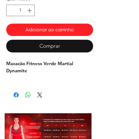
Adicionar ao carrinho
Comprar
Macacão Fitness Verde Martial
Dynamite
Macacão exclusivo desenvolvido pala
Dynamite, feito com tecido Suplex de alta
qualidade, Cirré cerdenciado e Tela Arrastão.
Possui design exclusivo e anatomico, com
muitos detalhes e recortes lindos, muito
trablhado.
Composição: 85% Poliamida e 15% Elastano