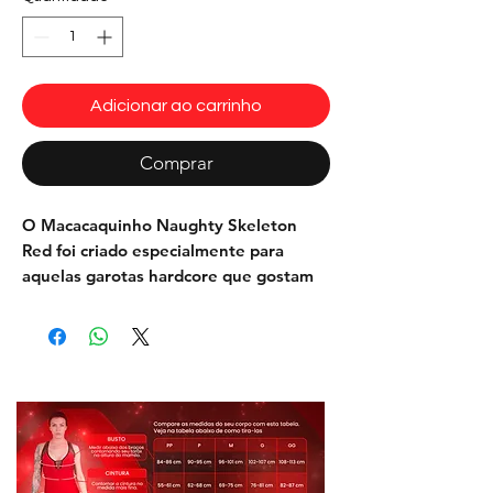
Adicionar ao carrinho
Comprar
O Macacaquinho Naughty Skeleton
Red foi criado especialmente para
aquelas garotas hardcore que gostam
de perigo e sensualidade com um
toque de adrenalina.
A Estampa 3D de caveiras, cinto de
esqueleto e rebites, de alta qualidade,
simula a textura do couro e conta com
muscle shading, que confere volume e
define os músculos, dando um toque a