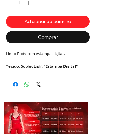
Adicionar ao carrinho
Comprar
Lindo Body com estampa digital .
Tecido:
Suplex Light
''Estampa Digital''
Soutex
Composição:
15% Elastano 85% Poliamida
Tamanho: Único
Modelo: BO2002