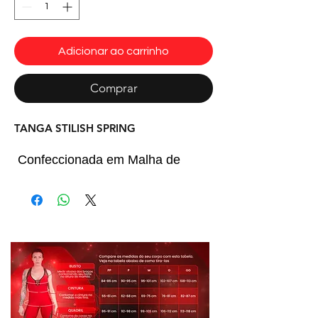
Adicionar ao carrinho
Comprar
TANGA STILISH SPRING
Confeccionada em Malha de
Poliamida e em Formato
Triangular
a Peça Possui Fechamento
Lateral e Pode Ser Usada com Um
Biquíni de Tom Semelhante Para
Completar Sua Produção Para
Praia ou Piscina.
Informações: