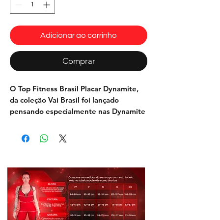
Adicionar ao carrinho
Comprar
O Top Fitness Brasil Placar Dynamite,
da coleção Vai Brasil
foi lançado
pensando especialmente nas Dynamite
Girls para treinar, torcer e comemorar.
O top fitness traz muito conforto,
estilo, beleza e tecnologia no treino.
Perfeito para dar aquele conforto extra
e modelar o corpo, o top possui alças
reajustáveis, para se encaixar
perfeitamente ao corpo, além de
valorizar o decote e as costas. Combine
com o short ou com a legging fitness