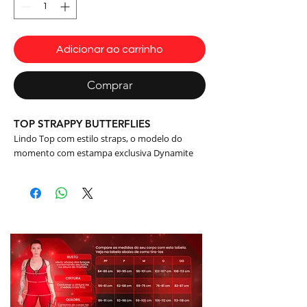
Adicionar ao carrinho
Comprar
TOP STRAPPY BUTTERFLIES
Lindo Top com estilo straps, o modelo do
momento com estampa exclusiva Dynamite
Butterflies, estampa com cores vivíssimas, que
não desbotam nem racham ou mancham, com
detalhes em rosa.
Cor: Rosa/Azul
Modelo: T215