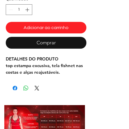
Adicionar ao carrinho
Comprar
DETALHES DO PRODUTO
top estampa excusiva, tela fishnet nas
costas e alças reajustáveis.
INFORMAÇÕES
Tecido: 90% Poliester, 10% Elastano,
tela fishnet 85% Poliamida
Tamanho Unico Veste P M e G