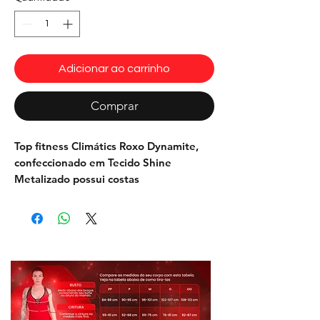
Adicionar ao carrinho
Comprar
Top fitness Climátics
Roxo
Dynamite
,
confeccionado em Tecido Shine
Metalizado possui costas
nadador. Proporciona conforto e
sustentabilidade necessários para
pratica de exercícios físicos como:
Musculação, corridas, aeróbicos, dança .
Possui forro nos seios evitando
transparência, dando sustentação e
segurança.