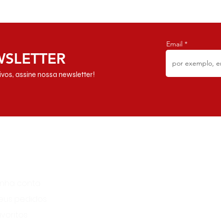
Email
WSLETTER
vos, assine nossa newsletter!
cesso
Atendimento
Horário de Atendimento​:
inha conta
Segunda à Sábado das 10h
eus pedidos
às 17h.
contato@dynamitebrazil.co
voritos