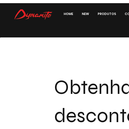
HOME
NEW
PRODUTOS
CO
Obtenh
descont