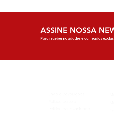
ASSINE NOSSA NE
Para receber novidades e conteúdos exclusi
Institucional
A
Envio e Devoluções
M
Política da Loja
M
Política de Privacidade
Fa